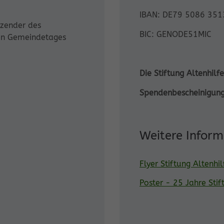
IBAN: DE79 5086 351
tzender des
BIC: GENODE51MIC
hen Gemeindetages
Die Stiftung Altenhilf
Spendenbescheinigung
Weitere Infor
Flyer Stiftung Altenhil
Poster - 25 Jahre Stif