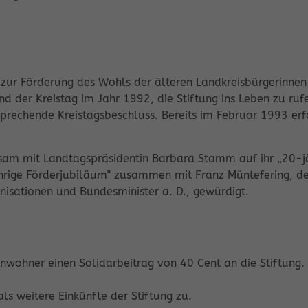
 zur Förderung des Wohls der älteren Landkreisbürgerinnen
nd der Kreistag im Jahr 1992, die Stiftung ins Leben zu ruf
tsprechende Kreistagsbeschluss. Bereits im Februar 1993 er
sam mit Landtagspräsidentin Barbara Stamm auf ihr „20-jä
hrige Förderjubiläum" zusammen mit Franz Müntefering, d
isationen und Bundesminister a. D., gewürdigt.
­wohner einen Solidarbeitrag von 40 Cent an die Stiftung. 
s weitere Einkünfte der Stiftung zu.