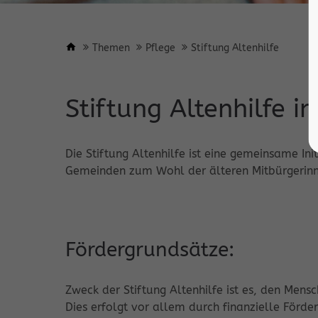
Themen
Pflege
Stiftung Altenhilfe
Stiftung Altenhilfe i
Die Stiftung Altenhilfe ist eine gemeinsame In
Gemeinden zum Wohl der älteren Mitbürgerinne
Fördergrundsätze:
Zweck der Stiftung Altenhilfe ist es, den Mens
Dies erfolgt vor allem durch finanzielle Förd