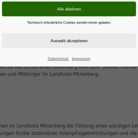
Technisch erforderliche Cookies werden immer geladen.
m Landkreis Miltenberg
Datenschutz
Impressum
itiative des Landkreises Miltenberg und aller Städte, Märkte
n und Mitbürger im Landkreis Miltenberg.
chen im Landkreis Miltenberg die Führung eines würdigen Leb
erungen fürdie stationären Altenpflegeeinrichtungen und di