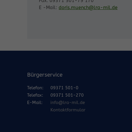
Fax: 09371 501-79 170
E -Mail:
doris.muench@lra-mil.de
Bürgerservice
Telefon:
09371 501-0
Telefax:
09371 501-270
E-Mail:
info@lra-mil.de
Kontaktformular