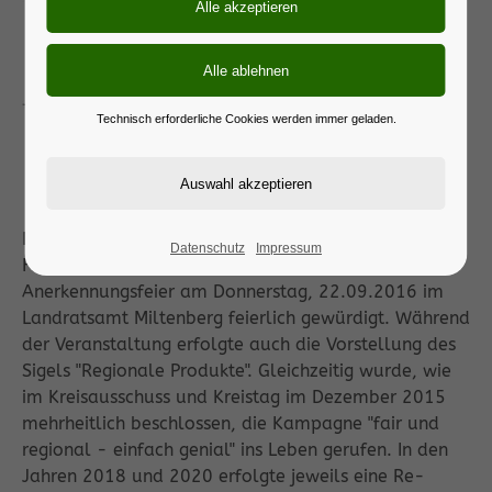
Technisch erforderliche Cookies werden immer geladen.
Die Auszeichnung des Landkreises Miltenberg als
Datenschutz
Impressum
Fairtrade-Landkreis wurde im Rahmen einer
Anerkennungsfeier am Donnerstag, 22.09.2016 im
Landratsamt Miltenberg feierlich gewürdigt. Während
der Veranstaltung erfolgte auch die Vorstellung des
Sigels "Regionale Produkte". Gleichzeitig wurde, wie
im Kreisausschuss und Kreistag im Dezember 2015
mehrheitlich beschlossen, die Kampagne "fair und
regional - einfach genial" ins Leben gerufen. In den
Jahren 2018 und 2020 erfolgte jeweils eine Re-