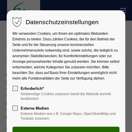
Datenschutzeinstellungen
Wir verwenden Cookies, um Ihnen ein optimales Webseiten-
Erlebnis zu bieten. Dazu zählen Cookies, die für den Betrieb der
Haushalt des Landkreises
Seite und für die Steuerung unserer kommerziellen
Unternehmensziele notwendig sind, sowie solche, die lediglich zu
anonymen Statistikzwecken, für Komforteinstellungen oder zur
Miltenberg
Anzeige personalisierter Inhalte genutzt werden. Sie können selbst
entscheiden, welche Kategorien Sie zulassen möchten. Bitte
beachten Sie, dass auf Basis Ihrer Einstellungen womöglich nicht
Der Kreistag des Landkreises Miltenberg beschließt
mehr alle Funktionalitäten der Seite zur Verfügung stehen.
jährlich den Kreishaushalt. Der Haushaltsplan ist
Grundlage und Handlungsrahmen für die
Erforderlich*
Notwendige Cookies zulassen damit die Website korrekt
Verwaltungs-, Investitions- und
funktioniert.
Finanzierungstätigkeit. Der Landkreis Miltenberg
Externe Medien
veröffentlicht im Sinne einer bürgernahen und
Externe Medien wie z.B. Google Maps, OpenStreetMap und
transparenten Verwaltung den Haushaltsplan.
Youtube zulassen.
Pressemeldung:
Große Mehrheit für Landkreis-