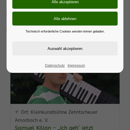
Kulturveranstaltungen im
Landkreis
Technisch erforderliche Cookies werden immer geladen.
09
OKTOBER
2026
Datenschutz
Impressum
Ort: Kleinkunstbühne Zehntscheuer
Amorbach e. V.
Samuel Kilian – „Ich geh´ jetzt