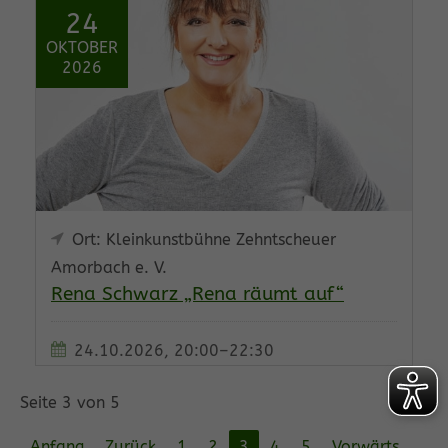
24
OKTOBER
2026
Ort: Kleinkunstbühne Zehntscheuer
Amorbach e. V.
Rena Schwarz „Rena räumt auf“
24.10.2026, 20:00–22:30
Seite 3 von 5
Anfang
Zurück
1
2
3
4
5
Vorwärts