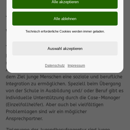
Jugendberufshilfe
Was ist eine
Technisch erforderliche Cookies werden immer geladen.
Jugendberufsagentur?
Die Jugendberufsagentur Miltenberg ist eine
regionale Kooperation zwischen der Agentur für
Datenschutz
Impressum
Arbeit, des Jobcenters und des Jugendamtes, mit
dem Ziel junge Menschen eine soziale und berufliche
Integration zu ermöglichen. Speziell beim Übergang
von der Schule in Ausbildung und/ oder Beruf gibt es
individuelle Unterstützung durch die Case-Manager
(Einzelfallhelfer). Aber auch bei vielfältigen
Problemlagen sind wir ein möglicher
Ansprechpartner.
Zielgruppe der Jugendberufsagentur sind junge