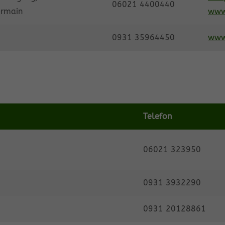
06021 4400440
ermain
www
0931 35964450
www
Telefon
06021 323950
0931 3932290
0931 20128861