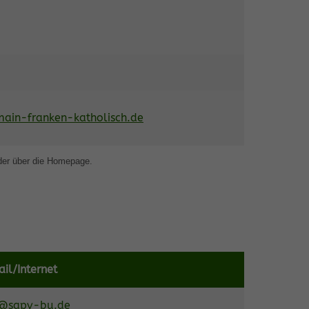
main-franken-katholisch.de
der über die Homepage.
il/Internet
o@sapv-bu.de