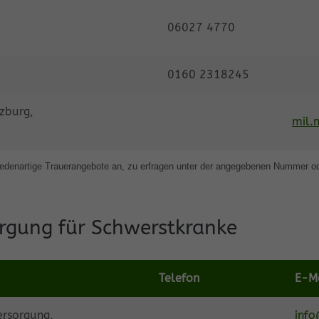
06027 4770
0160 2318245
zburg,
mil.
hiedenartige Trauerangebote an, zu erfragen unter der angegebenen Nummer o
rgung für Schwerstkranke
Telefon
E-Ma
ersorgung,
inf