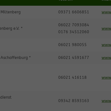
 Miltenberg
09371 6606851
www.
06022 7093084
nberg e.V. *
www.
0176 34512060
06021 980055
www.
 Aschaffenburg *
06021 4591677
www.
06021 416118
www.
dienst
09342 8593163
www.