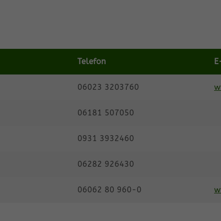
Telefon
E
06023 3203760
w
06181 507050
0931 3932460
06282 926430
06062 80 960-0
w