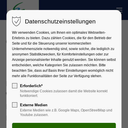
Datenschutzeinstellungen
Wir verwenden Cookies, um Ihnen ein optimales Webseiten-
Erlebnis zu bieten. Dazu zählen Cookies, die für den Betrieb der
Öffentlichkeitsbeteiligungen
Seite und für die Steuerung unserer kommerziellen
Unternehmensziele notwendig sind, sowie solche, die lediglich zu
anonymen Statistikzwecken, für Komforteinstellungen oder zur
Anzeige personalisierter Inhalte genutzt werden. Sie können selbst
21.05.2025 10:34
entscheiden, welche Kategorien Sie zulassen möchten. Bitte
beachten Sie, dass auf Basis Ihrer Einstellungen womöglich nicht
mehr alle Funktionalitäten der Seite zur Verfügung stehen.
Festsetzung eines
Erforderlich*
Notwendige Cookies zulassen damit die Website korrekt
Wasserschutzgebietes für die
funktioniert.
Brunnen I, III und IV des Marktes
Externe Medien
Externe Medien wie z.B. Google Maps, OpenStreetMap und
Youtube zulassen.
Kleinwallstadt