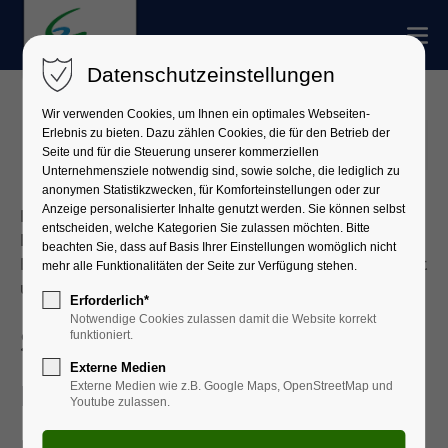
Datenschutzeinstellungen
Wir verwenden Cookies, um Ihnen ein optimales Webseiten-
Erlebnis zu bieten. Dazu zählen Cookies, die für den Betrieb der
16.04.2025 09:16
Seite und für die Steuerung unserer kommerziellen
Unternehmensziele notwendig sind, sowie solche, die lediglich zu
anonymen Statistikzwecken, für Komforteinstellungen oder zur
Anzeige personalisierter Inhalte genutzt werden. Sie können selbst
Das Staatliche Bauamt Aschaffenburg und der Markt
entscheiden, welche Kategorien Sie zulassen möchten. Bitte
Elsenfeld haben gemeinsam Änderungen am
beachten Sie, dass auf Basis Ihrer Einstellungen womöglich nicht
Bauablauf der Baumaßnahmen in der Ortsdurchfahrt
mehr alle Funktionalitäten der Seite zur Verfügung stehen.
und auf der Ortsumgehung Elsenfeld beschlossen.
Erforderlich*
Notwendige Cookies zulassen damit die Website korrekt
Staatsstraße 2309 –
funktioniert.
Externe Medien
Externe Medien wie z.B. Google Maps, OpenStreetMap und
Fahrbahn- u.
Youtube zulassen.