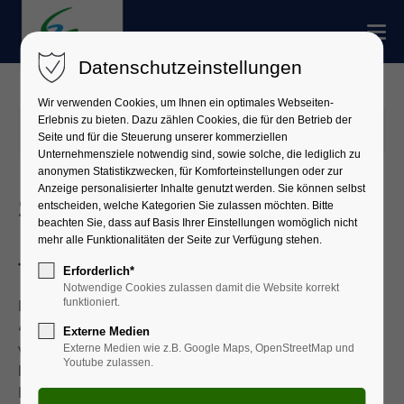
Datenschutzeinstellungen
Wir verwenden Cookies, um Ihnen ein optimales Webseiten-
Erlebnis zu bieten. Dazu zählen Cookies, die für den Betrieb der
04.04.2025 12:44
Seite und für die Steuerung unserer kommerziellen
Unternehmensziele notwendig sind, sowie solche, die lediglich zu
anonymen Statistikzwecken, für Komforteinstellungen oder zur
Anzeige personalisierter Inhalte genutzt werden. Sie können selbst
Schul-Kreissportfest auf 15.
entscheiden, welche Kategorien Sie zulassen möchten. Bitte
beachten Sie, dass auf Basis Ihrer Einstellungen womöglich nicht
mehr alle Funktionalitäten der Seite zur Verfügung stehen.
Juli vorverlegt
Erforderlich*
Notwendige Cookies zulassen damit die Website korrekt
funktioniert.
Laut Mitteilung des Landkreis-Sportreferats wird das
49. Leichtathletik-Sportfest der Landkreisschulen
Externe Medien
vorverlegt: Es wird nun statt am Mittwoch, 16. Juli,
Externe Medien wie z.B. Google Maps, OpenStreetMap und
Youtube zulassen.
bereits am Dienstag, 15. Juli, von 8.30 Uhr an im
Elsenfelder Spessartstadion stattfinden. Die