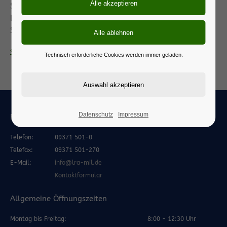
Schülerinnen und Schüler messen sich dabei in den
Disziplinen Laufen, Springen und Werfen sowie in
Staffeln.
Zurück zur Newsübersicht
Technisch erforderliche Cookies werden immer geladen.
Datenschutz
Impressum
Bürgerservice
Telefon:
09371 501-0
Telefax:
09371 501-270
E-Mail:
info@lra-mil.de
Kontaktformular
Allgemeine Öffnungszeiten
Montag bis Freitag:
8:00 - 12:30 Uhr