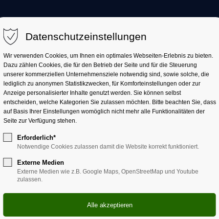
AKTUELL
LANDKREIS
LANDRATSAMT
Datenschutzeinstellungen
Wir verwenden Cookies, um Ihnen ein optimales Webseiten-Erlebnis zu bieten.
Dazu zählen Cookies, die für den Betrieb der Seite und für die Steuerung
unserer kommerziellen Unternehmensziele notwendig sind, sowie solche, die
lediglich zu anonymen Statistikzwecken, für Komforteinstellungen oder zur
Anzeige personalisierter Inhalte genutzt werden. Sie können selbst
entscheiden, welche Kategorien Sie zulassen möchten. Bitte beachten Sie, dass
auf Basis Ihrer Einstellungen womöglich nicht mehr alle Funktionalitäten der
Seite zur Verfügung stehen.
Erforderlich*
Notwendige Cookies zulassen damit die Website korrekt funktioniert.
tehende Pressemitteilung der Kahlgrund-Verkehrs-Gesell
Externe Medien
Externe Medien wie z.B. Google Maps, OpenStreetMap und Youtube
esellschaft startet offizi
zulassen.
vestition von über 1 Millio