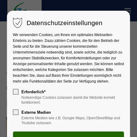
Datenschutzeinstellungen
Wir verwenden Cookies, um Ihnen ein optimales Webseiten-
Erlebnis zu bieten. Dazu zählen Cookies, die für den Betrieb der
01.07.2025 16:14
Seite und für die Steuerung unserer kommerziellen
Unternehmensziele notwendig sind, sowie solche, die lediglich zu
anonymen Statistikzwecken, für Komforteinstellungen oder zur
Anzeige personalisierter Inhalte genutzt werden. Sie können selbst
Jugendhilfeausschuss
entscheiden, welche Kategorien Sie zulassen möchten. Bitte
beachten Sie, dass auf Basis Ihrer Einstellungen womöglich nicht
mehr alle Funktionalitäten der Seite zur Verfügung stehen.
empfiehlt weitere
Erforderlich*
Notwendige Cookies zulassen damit die Website korrekt
heilpädagogische Tagesgruppe
funktioniert.
Externe Medien
Externe Medien wie z.B. Google Maps, OpenStreetMap und
Youtube zulassen.