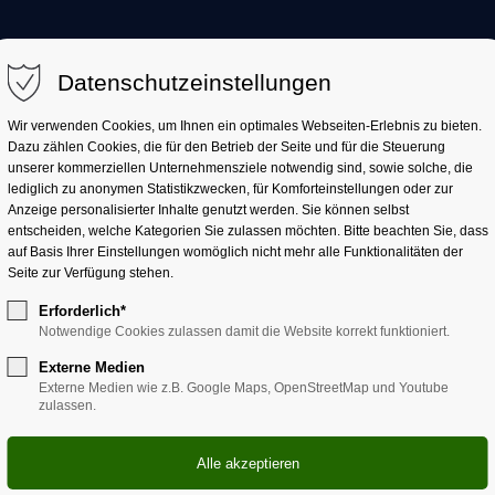
AKTUELL
LANDKREIS
LANDRATSAMT
Datenschutzeinstellungen
Wir verwenden Cookies, um Ihnen ein optimales Webseiten-Erlebnis zu bieten.
Dazu zählen Cookies, die für den Betrieb der Seite und für die Steuerung
unserer kommerziellen Unternehmensziele notwendig sind, sowie solche, die
lediglich zu anonymen Statistikzwecken, für Komforteinstellungen oder zur
Anzeige personalisierter Inhalte genutzt werden. Sie können selbst
entscheiden, welche Kategorien Sie zulassen möchten. Bitte beachten Sie, dass
auf Basis Ihrer Einstellungen womöglich nicht mehr alle Funktionalitäten der
Seite zur Verfügung stehen.
Erforderlich*
Notwendige Cookies zulassen damit die Website korrekt funktioniert.
tehendes Forschungsprojekt der Technischen Hochschule 
Externe Medien
Externe Medien wie z.B. Google Maps, OpenStreetMap und Youtube
eimat - mehr als ein Gefü
zulassen.