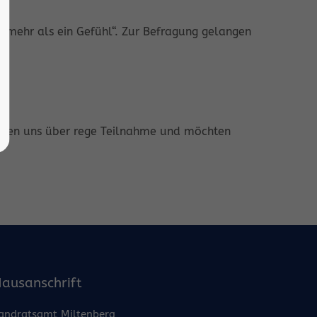
– mehr als ein Gefühl“. Zur Befragung gelangen
reuen uns über rege Teilnahme und möchten
ausanschrift
andratsamt Miltenberg