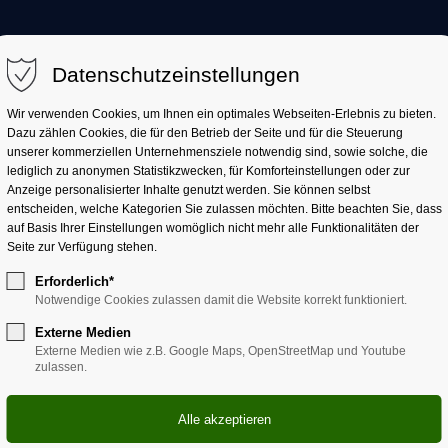
AKTUELL
LANDKREIS
LANDRATSAMT
Datenschutzeinstellungen
Wir verwenden Cookies, um Ihnen ein optimales Webseiten-Erlebnis zu bieten.
Dazu zählen Cookies, die für den Betrieb der Seite und für die Steuerung
unserer kommerziellen Unternehmensziele notwendig sind, sowie solche, die
lediglich zu anonymen Statistikzwecken, für Komforteinstellungen oder zur
Anzeige personalisierter Inhalte genutzt werden. Sie können selbst
entscheiden, welche Kategorien Sie zulassen möchten. Bitte beachten Sie, dass
auf Basis Ihrer Einstellungen womöglich nicht mehr alle Funktionalitäten der
Seite zur Verfügung stehen.
Erforderlich*
Notwendige Cookies zulassen damit die Website korrekt funktioniert.
 die Müllumladestation Erl
Externe Medien
Externe Medien wie z.B. Google Maps, OpenStreetMap und Youtube
zulassen.
Erlenbach kann man ab sofort ein
fen von der Agentur Lucky Walls
rbeit auf der Anlage der Kommunalen