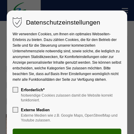
Datenschutzeinstellungen
Wir verwenden Cookies, um Ihnen ein optimales Webseiten-
Erlebnis zu bieten. Dazu zählen Cookies, die für den Betrieb der
09.10.2025 16:38
Seite und für die Steuerung unserer kommerziellen
Unternehmensziele notwendig sind, sowie solche, die lediglich zu
anonymen Statistikzwecken, für Komforteinstellungen oder zur
Anzeige personalisierter Inhalte genutzt werden. Sie können selbst
Erster Gesundheitstag für
entscheiden, welche Kategorien Sie zulassen möchten. Bitte
beachten Sie, dass auf Basis Ihrer Einstellungen womöglich nicht
mehr alle Funktionalitäten der Seite zur Verfügung stehen.
Frauen im Landkreis
Erforderlich*
Notwendige Cookies zulassen damit die Website korrekt
Miltenberg
funktioniert.
Externe Medien
Externe Medien wie z.B. Google Maps, OpenStreetMap und
Youtube zulassen.