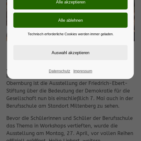
Technisch erforderliche Cookies werden immer geladen.
„Demokratie garantiert Wohlstand, Sicherheit und
Freiheit“, sagte die weitere Stellvertreterin des Landrats,
Monika Wolf-Pleßmann. Foto: Winfried Zang
„Demokratie stärken – Rechtsextremismus
Datenschutz
Impressum
bekämpfen“: Nach einer Station in der Berufsschule
Obernburg ist die Ausstellung der Friedrich-Ebert-
Stiftung über die Bedeutung der Demokratie für die
Gesellschaft nun bis einschließlich 7. Mai auch in der
Berufsschule am Standort Miltenberg zu sehen.
Bevor die Schülerinnen und Schüler der Berufsschule
das Thema in Workshops vertieften, wurde die
Ausstellung am Montag, 27. April, vor vollen Reihen
offiziell eröffnet. Heike Linhart, weitere