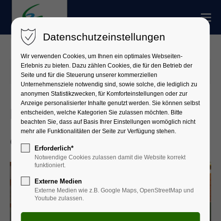
Datenschutzeinstellungen
Wir verwenden Cookies, um Ihnen ein optimales Webseiten-
Erlebnis zu bieten. Dazu zählen Cookies, die für den Betrieb der
27.04.2026 16:03
Seite und für die Steuerung unserer kommerziellen
Unternehmensziele notwendig sind, sowie solche, die lediglich zu
anonymen Statistikzwecken, für Komforteinstellungen oder zur
Anzeige personalisierter Inhalte genutzt werden. Sie können selbst
Demokratie-Ausstellung an
entscheiden, welche Kategorien Sie zulassen möchten. Bitte
beachten Sie, dass auf Basis Ihrer Einstellungen womöglich nicht
mehr alle Funktionalitäten der Seite zur Verfügung stehen.
der Berufsschule eröffnet
Erforderlich*
Notwendige Cookies zulassen damit die Website korrekt
funktioniert.
Externe Medien
Externe Medien wie z.B. Google Maps, OpenStreetMap und
Youtube zulassen.