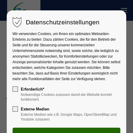
Datenschutzeinstellungen
Wir verwenden Cookies, um Ihnen ein optimales Webseiten-
Erlebnis zu bieten. Dazu zählen Cookies, die für den Betrieb der
19.05.2026 16:25
Seite und für die Steuerung unserer kommerziellen
Unternehmensziele notwendig sind, sowie solche, die lediglich zu
anonymen Statistikzwecken, für Komforteinstellungen oder zur
Anzeige personalisierter Inhalte genutzt werden. Sie können selbst
Bodenrichtwerte zum Stichtag
entscheiden, welche Kategorien Sie zulassen möchten. Bitte
beachten Sie, dass auf Basis Ihrer Einstellungen womöglich nicht
mehr alle Funktionalitäten der Seite zur Verfügung stehen.
1. Januar 2026 stehen zur
Erforderlich*
Notwendige Cookies zulassen damit die Website korrekt
Verfügung
funktioniert.
Externe Medien
Externe Medien wie z.B. Google Maps, OpenStreetMap und
Youtube zulassen.