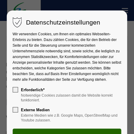
Datenschutzeinstellungen
Wir verwenden Cookies, um Ihnen ein optimales Webseiten-
Erlebnis zu bieten. Dazu zählen Cookies, die für den Betrieb der
17.04.2025 16:09
Seite und für die Steuerung unserer kommerziellen
Unternehmensziele notwendig sind, sowie solche, die lediglich zu
anonymen Statistikzwecken, für Komforteinstellungen oder zur
Anzeige personalisierter Inhalte genutzt werden. Sie können selbst
Das Landratsamt Miltenberg macht auf
entscheiden, welche Kategorien Sie zulassen möchten. Bitte
untenstehende gemeinsame Pressemitteilung der
beachten Sie, dass auf Basis Ihrer Einstellungen womöglich nicht
Landkreise Aschaffenburg und Miltenberg
mehr alle Funktionalitäten der Seite zur Verfügung stehen.
aufmerksam:
Erforderlich*
Notwendige Cookies zulassen damit die Website korrekt
Bewilligungspause in der
funktioniert.
Externe Medien
Externe Medien wie z.B. Google Maps, OpenStreetMap und
Wohnraumförderung
Youtube zulassen.