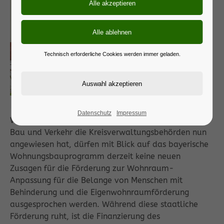
Technisch erforderliche Cookies werden immer geladen.
Foto: Winfried Zang
Datenschutz
Impressum
Wie das Bayerische Staatsministerium für Wohnen,
Bau und Verkehr die Kreisverwaltungsbehörden nun
angewiesen hat, dürfen mit Blick auf das bayerische
Wohnungsbauprogramm derzeit keine neuen
Zusagen für die Förderung zur Wohnraum-
Anpassung für die Belange von Menschen mit
Behinderung und die Eigenwohnraumförderung
ausgesprochen werden. Während diese staatliche
Förderung ruht, ist die Finanzierung des