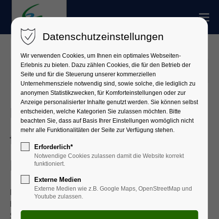
Datenschutzeinstellungen
Wir verwenden Cookies, um Ihnen ein optimales Webseiten-
Erlebnis zu bieten. Dazu zählen Cookies, die für den Betrieb der
14.07.2025 09:16
Seite und für die Steuerung unserer kommerziellen
Unternehmensziele notwendig sind, sowie solche, die lediglich zu
anonymen Statistikzwecken, für Komforteinstellungen oder zur
Anzeige personalisierter Inhalte genutzt werden. Sie können selbst
Berufsintegrationsklasse
entscheiden, welche Kategorien Sie zulassen möchten. Bitte
beachten Sie, dass auf Basis Ihrer Einstellungen womöglich nicht
mehr alle Funktionalitäten der Seite zur Verfügung stehen.
fertigt zwei Leitergolfspiele für
Erforderlich*
Notwendige Cookies zulassen damit die Website korrekt
kommunale Jugendarbeit
funktioniert.
Externe Medien
Externe Medien wie z.B. Google Maps, OpenStreetMap und
Das Leitergolfspiel ist schon seit Jahren ein äußerst
Youtube zulassen.
beliebtes Geschicklichkeitsspiel, das im
Spielgeräteverleih der kommunalen Jugendarbeit