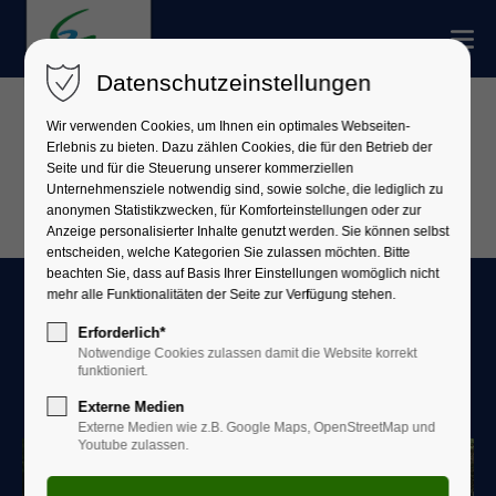
Datenschutzeinstellungen
Wir verwenden Cookies, um Ihnen ein optimales Webseiten-
Erlebnis zu bieten. Dazu zählen Cookies, die für den Betrieb der
Seite und für die Steuerung unserer kommerziellen
Unternehmensziele notwendig sind, sowie solche, die lediglich zu
anonymen Statistikzwecken, für Komforteinstellungen oder zur
Anzeige personalisierter Inhalte genutzt werden. Sie können selbst
entscheiden, welche Kategorien Sie zulassen möchten. Bitte
beachten Sie, dass auf Basis Ihrer Einstellungen womöglich nicht
mehr alle Funktionalitäten der Seite zur Verfügung stehen.
Bildergalerie - Strecke 10 km
Erforderlich*
Notwendige Cookies zulassen damit die Website korrekt
funktioniert.
und Halbmarathon
Externe Medien
Externe Medien wie z.B. Google Maps, OpenStreetMap und
Youtube zulassen.