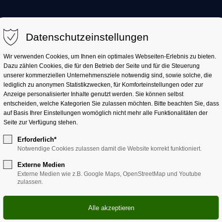
AKTUELL
LANDKREIS
LANDRATSAMT
Datenschutzeinstellungen
Wir verwenden Cookies, um Ihnen ein optimales Webseiten-Erlebnis zu bieten.
Dazu zählen Cookies, die für den Betrieb der Seite und für die Steuerung
unserer kommerziellen Unternehmensziele notwendig sind, sowie solche, die
gen
lediglich zu anonymen Statistikzwecken, für Komforteinstellungen oder zur
Anzeige personalisierter Inhalte genutzt werden. Sie können selbst
entscheiden, welche Kategorien Sie zulassen möchten. Bitte beachten Sie, dass
auf Basis Ihrer Einstellungen womöglich nicht mehr alle Funktionalitäten der
Seite zur Verfügung stehen.
Erforderlich*
Notwendige Cookies zulassen damit die Website korrekt funktioniert.
Externe Medien
Externe Medien wie z.B. Google Maps, OpenStreetMap und Youtube
zulassen.
März (49 Einträge)
April (28 Einträge)
Mai (37 Einträge)
Oktober (60 Einträge)
November (42 Einträge)
Dezemb