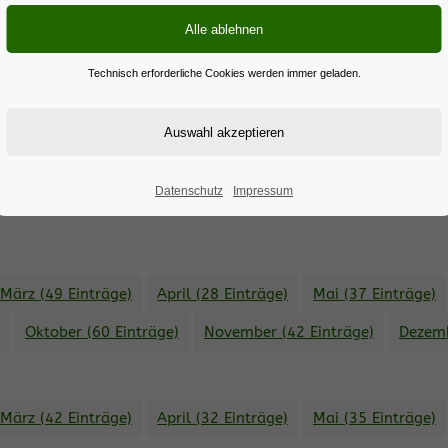
März (42 Einträge)
April (32 Einträge)
Mai (35 Einträge)
Technisch erforderliche Cookies werden immer geladen.
Datenschutz
Impressum
en.
März (49 Einträge)
April (28 Einträge)
Mai (37 Einträge)
Oktober (60 Einträge)
November (42 Einträge)
Dezemb
März (42 Einträge)
April (32 Einträge)
Mai (35 Einträge)