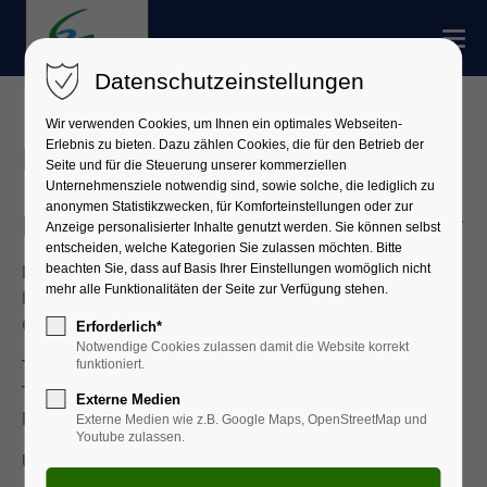
Datenschutzeinstellungen
Wir verwenden Cookies, um Ihnen ein optimales Webseiten-
Erlebnis zu bieten. Dazu zählen Cookies, die für den Betrieb der
Impressum
Seite und für die Steuerung unserer kommerziellen
Unternehmensziele notwendig sind, sowie solche, die lediglich zu
anonymen Statistikzwecken, für Komforteinstellungen oder zur
Herausgeber und Diensteanbieter
Anzeige personalisierter Inhalte genutzt werden. Sie können selbst
entscheiden, welche Kategorien Sie zulassen möchten. Bitte
beachten Sie, dass auf Basis Ihrer Einstellungen womöglich nicht
Landratsamt Miltenberg
mehr alle Funktionalitäten der Seite zur Verfügung stehen.
Brückenstraße 2
63897 Miltenberg
Erforderlich*
Notwendige Cookies zulassen damit die Website korrekt
Telefon: 09371 501-0
funktioniert.
Telefax: 09371 501-270
Externe Medien
E-Mail:
info@lra-mil.de
Externe Medien wie z.B. Google Maps, OpenStreetMap und
Youtube zulassen.
USt-IdNr.: DE 132115042