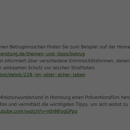
enen Betrugsmaschen finden Sie zum Beispiel auf der Homep
beratung.de/themen-und-tipps/betrug
zei informiert über verschiedene Kriminalitätsformen, dene
um wirksamen Schutz vor solchen Straftaten:
bot/detail/228-im-alter-sicher-leben
niaturwunderland in Hamburg einen Präventionsfilm heraus
n und vermittelt die wichtigsten Tipps, um sich selbst zu
outube.com/watch?v=n0nNFogGPpo