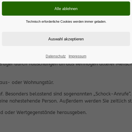
Technisch erforderliche Cookies werden immer geladen.
ht vor Trickbetrügern
Datenschutz
Impressum
trüger durch Täuschungen an das Vermögen älterer Mensch
Haus- oder Wohnungstür.
uf. Besonders belastend sind sogenannten „Schock-Anrufe“.
ine nahestehende Person. Außerdem werden Sie zeitlich sta
eld oder Wertgegenstände herausgeben.