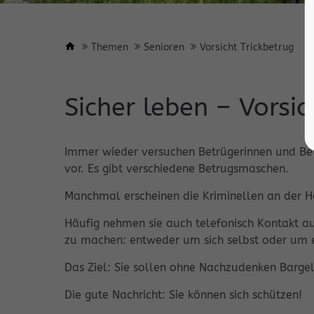
Themen
Senioren
Vorsicht Trickbetrug
Sicher leben – Vorsic
Immer wieder versuchen Betrügerinnen und Be
vor. Es gibt verschiedene Betrugsmaschen.
Manchmal erscheinen die Kriminellen an der 
Häufig nehmen sie auch telefonisch Kontakt a
zu machen: entweder um sich selbst oder um e
Das Ziel: Sie sollen ohne Nachzudenken Barg
Die gute Nachricht: Sie können sich schützen!