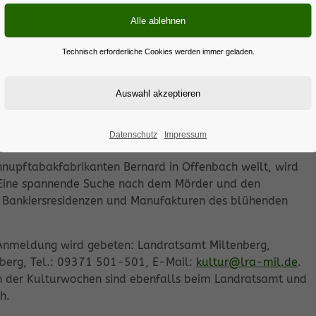
eliebten historischen Krimireihe von Roman Kempf. Der
morbach, ermittelt in Criminalfällen des Rhein-Main-
Technisch erforderliche Cookies werden immer geladen.
gion um 1800 zeichnen:
 der berühmten Notenfabrique des Johann Anton André in
madeus Mozart entwendet.
Eine kleine Nachtmusik“. Tags darauf findet man den
Datenschutz
Impressum
nupftabakfabrikanten Bernard in Offenbach weilt, wird
 Eine spannende Suche nach dem Mörder und den
 Bankiersresidenzen und Manufakturen des blühenden
ne Anmeldung wird gebeten: Landratsamt Miltenberg,
nberg, Tel.: 09371 501-501, E-Mail:
kultur@lra-mil.de
.
gen der Kulturwochen sind ebenfalls beim Landratsamt und
h.