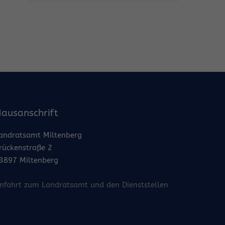
ausanschrift
andratsamt Miltenberg
rückenstraße 2
3897 Miltenberg
nfahrt zum Landratsamt und den Dienststellen