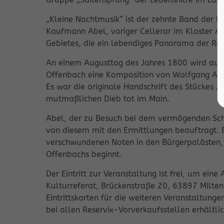
„Kleine Nachtmusik“ ist der zehnte Band der b
Kaufmann Abel, voriger Cellerar im Kloster A
Gebietes, die ein lebendiges Panorama der Re
An einem Augusttag des Jahres 1800 wird aus
Offenbach eine Komposition von Wolfgang A
Es war die originale Handschrift des Stückes „
mutmaßlichen Dieb tot im Main.
Abel, der zu Besuch bei dem vermögenden Sch
von diesem mit den Ermittlungen beauftragt.
verschwundenen Noten in den Bürgerpalästen,
Offenbachs beginnt.
Der Eintritt zur Veranstaltung ist frei, um ei
Kulturreferat, Brückenstraße 20, 63897 Milte
Eintrittskarten für die weiteren Veranstaltun
bei allen Reservix-Vorverkaufsstellen erhältlic