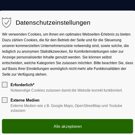
AKTUELL
LANDKREIS
LANDRATSAMT
Datenschutzeinstellungen
Wir verwenden Cookies, um Ihnen ein optimales Webseiten-Erlebnis zu bieten.
Dazu zählen Cookies, die für den Betrieb der Seite und für die Steuerung
unserer kommerziellen Unternehmensziele notwendig sind, sowie solche, die
lediglich zu anonymen Statistikzwecken, für Komforteinstellungen oder zur
Anzeige personalisierter Inhalte genutzt werden. Sie können selbst
entscheiden, welche Kategorien Sie zulassen möchten. Bitte beachten Sie, dass
auf Basis Ihrer Einstellungen womöglich nicht mehr alle Funktionalitäten der
Seite zur Verfügung stehen.
Erforderlich*
Notwendige Cookies zulassen damit die Website korrekt funktioniert.
tmusik. Abels zehnter Crim
Externe Medien
Externe Medien wie z.B. Google Maps, OpenStreetMap und Youtube
zulassen.
 aus seinem aktuellen Roman um Kaufmann Abel. Die
haus in Miltenberg statt und wird musikalisch durch die
reis Miltenberg e.V. begleitet.