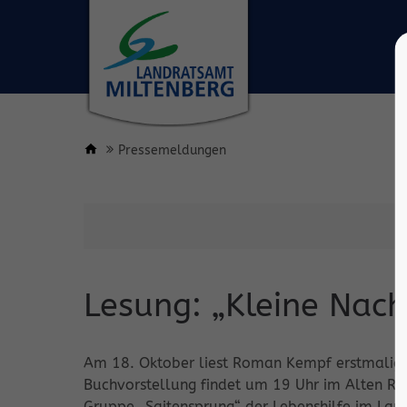
Pressemeldungen
Lesung: „Kleine Nach
Am 18. Oktober liest Roman Kempf erstmalig
Buchvorstellung findet um 19 Uhr im Alten Rat
Gruppe „Saitensprung“ der Lebenshilfe im Landk