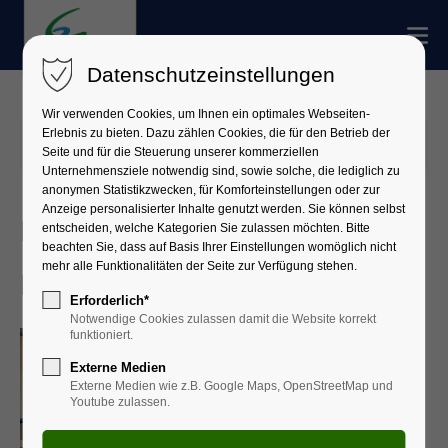
Datenschutzeinstellungen
Wir verwenden Cookies, um Ihnen ein optimales Webseiten-
Erlebnis zu bieten. Dazu zählen Cookies, die für den Betrieb der
14.10.2025 17:53
Seite und für die Steuerung unserer kommerziellen
Unternehmensziele notwendig sind, sowie solche, die lediglich zu
anonymen Statistikzwecken, für Komforteinstellungen oder zur
Anzeige personalisierter Inhalte genutzt werden. Sie können selbst
Landkreis gibt Anregungen zur
entscheiden, welche Kategorien Sie zulassen möchten. Bitte
beachten Sie, dass auf Basis Ihrer Einstellungen womöglich nicht
mehr alle Funktionalitäten der Seite zur Verfügung stehen.
Regionalplan-Fortschreibung
Erforderlich*
Notwendige Cookies zulassen damit die Website korrekt
funktioniert.
Externe Medien
Externe Medien wie z.B. Google Maps, OpenStreetMap und
Youtube zulassen.