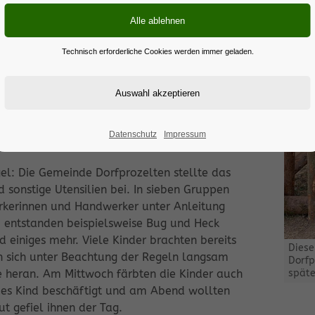
raten“.
e in Hausen (Thema „Märchen“) war diesmal
Technisch erforderliche Cookies werden immer geladen.
 Reihe und der Andrang auf die zur
ss die Warteliste vorzeitig geschlossen
sechs und zwölf Jahren wurden morgens
und Trinken dabei und wurden am späten
azwischen wurde gewerkelt, was das Zeug
Datenschutz
Impressum
 Theaterszenen gespielt.
el: Die Gemeinde Dorfprozelten stellte das
 sonstige Utensilien bei. In sieben Gruppen
erkerinnen und Handwerker unter Anleitung
o entstanden beispielsweise Bug und Heck
nd einiges mehr. Viele Kinder brachten bereits
Diese
en sich unter Beachtung der Regeln langsam
Dorfp
heran. Am Mittwoch färbten die Kinder auch
späte
des Kind beschäftigt und am Abend wollten
t gefiel ihnen der Tag.