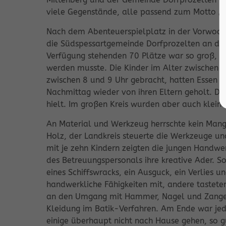
viele Gegenstände, alle passend zum Motto „Pi
Nach dem Abenteuerspielplatz in der Vorwoch
die Südspessartgemeinde Dorfprozelten an der
Verfügung stehenden 70 Plätze war so groß, da
werden musste. Die Kinder im Alter zwischen 
zwischen 8 und 9 Uhr gebracht, hatten Essen 
Nachmittag wieder von ihren Eltern geholt. D
hielt. Im großen Kreis wurden aber auch kleine
An Material und Werkzeug herrschte kein Mang
Holz, der Landkreis steuerte die Werkzeuge und
mit je zehn Kindern zeigten die jungen Handw
des Betreuungspersonals ihre kreative Ader. S
eines Schiffswracks, ein Ausguck, ein Verlies u
handwerkliche Fähigkeiten mit, andere tastet
an den Umgang mit Hammer, Nagel und Zange 
Kleidung im Batik-Verfahren. Am Ende war je
einige überhaupt nicht nach Hause gehen, so gu