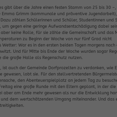
es gibt über die Jahre einen festen Stamm von 25 bis 30 –,
lte Emma Grimm (kommunale und präventive Jugendarbeit),
. Dazu zählen Schülerinnen und Schüler, Studentinnen und 
ern, um gegen eine geringe Aufwandsentschädigung dabei sei
 aber keine Rolle, für sie zähle die Gemeinschaft und das 
emperaturen zu Beginn der Woche von nur fünf Grad nicht
 Wetter: War es in den ersten beiden Tagen morgens nach 
witzt. Und für Mitte bis Ende der Woche wurden sogar Reg
 die große Halle als Regenschutz nutzen.
de, ist auch der Gemeinde Dorfprozelten zu verdanken, w
 gewesen, lobt sie. Für den stellvertretenden Bürgermeiste
Ehrensache, den Abenteuerspielplatz an jedem Tag zu besu
itag eine große Runde mit den Eltern geplant, in der die K
i aber am Ende mehr gewesen als nur die Entwicklung han
n und dem wertschätzenden Umgang miteinander. Und das er
eitigkeiten.