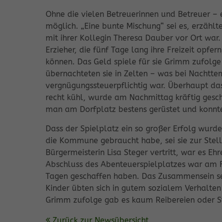
Ohne die vielen Betreuerinnen und Betreuer – 
möglich. „Eine bunte Mischung“ sei es, erzäh
mit ihrer Kollegin Theresa Dauber vor Ort war
Erzieher, die fünf Tage lang ihre Freizeit opf
können. Das Geld spiele für sie Grimm zufolge
übernachteten sie in Zelten – was bei Nachtt
vergnügungssteuerpflichtig war. Überhaupt das
recht kühl, wurde am Nachmittag kräftig gesch
man am Dorfplatz bestens gerüstet und konnte
Dass der Spielplatz ein so großer Erfolg wur
die Kommune gebraucht habe, sei sie zur Stelle
Bürgermeisterin Lisa Steger vertritt, war es 
Abschluss des Abenteuerspielplatzes war am Fre
Tagen geschaffen haben. Das Zusammensein se
Kinder übten sich in gutem sozialem Verhalte
Grimm zufolge gab es kaum Reibereien oder Str
Zurück zur Newsübersicht