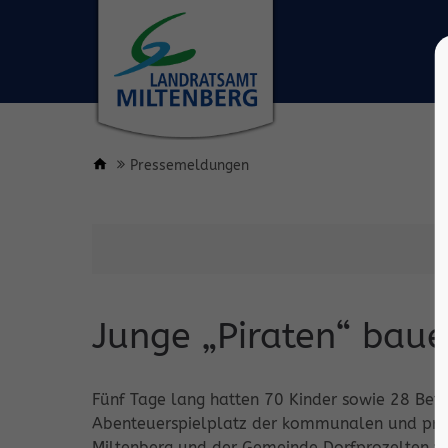
Pressemeldungen
Junge „Piraten“ baue
Fünf Tage lang hatten 70 Kinder sowie 28 Bet
Abenteuerspielplatz der kommunalen und präv
Miltenberg und der Gemeinde Dorfprozelten vi