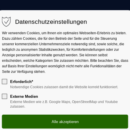
AKTUELL
LANDKREIS
LANDRATSAMT
Datenschutzeinstellungen
Wir verwenden Cookies, um Ihnen ein optimales Webseiten-Erlebnis zu bieten.
Dazu zählen Cookies, die für den Betrieb der Seite und für die Steuerung
unserer kommerziellen Unternehmensziele notwendig sind, sowie solche, die
lediglich zu anonymen Statistikzwecken, für Komforteinstellungen oder zur
Anzeige personalisierter Inhalte genutzt werden. Sie können selbst
entscheiden, welche Kategorien Sie zulassen möchten. Bitte beachten Sie, dass
auf Basis Ihrer Einstellungen womöglich nicht mehr alle Funktionalitäten der
Seite zur Verfügung stehen.
Erforderlich*
Notwendige Cookies zulassen damit die Website korrekt funktioniert.
n aus Holz Schiffe, ein Ver
Externe Medien
Externe Medien wie z.B. Google Maps, OpenStreetMap und Youtube
zulassen.
reuerinnen und Betreuer beim
entiven Jugendarbeit des Landkreises
el Spaß. Am Dorfplatz bauten sie mit Holz