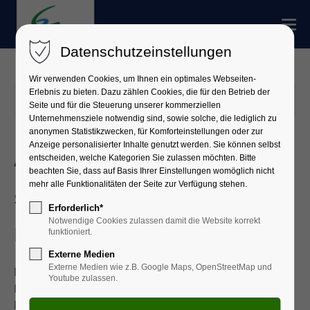
Datenschutzeinstellungen
Wir verwenden Cookies, um Ihnen ein optimales Webseiten-
Erlebnis zu bieten. Dazu zählen Cookies, die für den Betrieb der
23.07.2025 12:38
Seite und für die Steuerung unserer kommerziellen
Unternehmensziele notwendig sind, sowie solche, die lediglich zu
anonymen Statistikzwecken, für Komforteinstellungen oder zur
Anzeige personalisierter Inhalte genutzt werden. Sie können selbst
Auch Landkreis Miltenberg
entscheiden, welche Kategorien Sie zulassen möchten. Bitte
beachten Sie, dass auf Basis Ihrer Einstellungen womöglich nicht
mehr alle Funktionalitäten der Seite zur Verfügung stehen.
stellt derzeit keinen
Erforderlich*
Notwendige Cookies zulassen damit die Website korrekt
Biosphären-Antrag
funktioniert.
Externe Medien
Externe Medien wie z.B. Google Maps, OpenStreetMap und
Mehrheitlich hat sich der Miltenberger Kreistag am
Youtube zulassen.
Dienstag, 22. Juli, dafür ausgesprochen, derzeit
keinen Antrag auf Anerkennung als Biosphärenregion